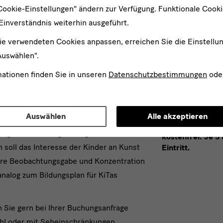
Cookie-Einstellungen" ändern zur Verfügung. Funktionale Cook
Einverständnis weiterhin ausgeführt.
ie verwendeten Cookies anpassen, erreichen Sie die Einstellu
Auswählen".
Angebote für Kindergärte
mationen finden Sie in unseren
Datenschutzbestimmungen
ode
Auswählen
Alle akzeptieren
Gebühr
zielle altersorientierte Veranstaltungen
Die Angebote si
ungen an. Die Angebote gestalten sich
kostenfrei. Je 5 
n soll das Interesse der Kinder an Kunst
Eintritt.
ihre Beobachtungsgabe und Konzentration
nalog zum Bildungsplan für KiTas
 Sie gern bei Ihrer Buchungsanfrage
uhl oder mit Seheinschränkungen