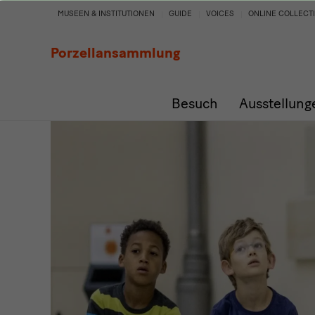
Angebote
MUSEEN & INSTITUTIONEN
GUIDE
VOICES
ONLINE COLLECT
für
Porzellansammlung
Schulen
Besuch
Ausstellung
und
KiTas