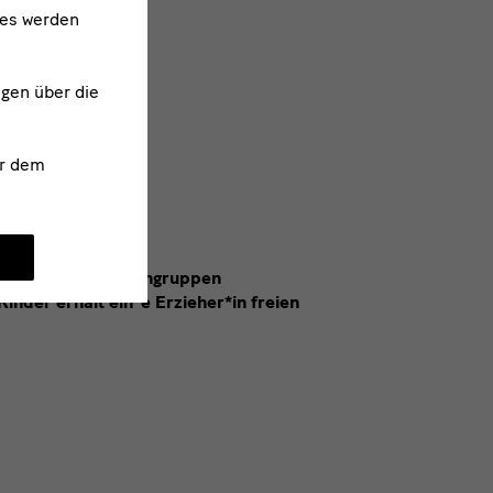
ies werden
ngen über die
n
r dem
nd für Kindergartengruppen
Kinder erhält ein*e Erzieher*in freien