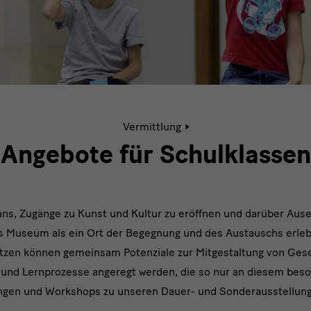
Aktive
Vermittlung
Seite:
Angebote
Angebote für Schulklassen
für
Schulen
und
KiTas
uns, Zugänge zu Kunst und Kultur zu eröffnen und darüber Aus
s Museum als ein Ort der Begegnung und des Austauschs erlebb
tzen können gemeinsam Potenziale zur Mitgestaltung von Gese
 und Lernprozesse angeregt werden, die so nur an diesem beso
tungen und Workshops zu unseren Dauer- und Sonderausstellung