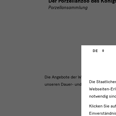
Der Porzellanzoo des König
Porzellansammlung
Sprachwechs
DE
Die Angebote der Werkstattkurse ste
Die Staatlich
unseren Dauer- und Sonderausstellun
Webseiten-Erle
notwendig sind
Klicken Sie au
Einverständnis